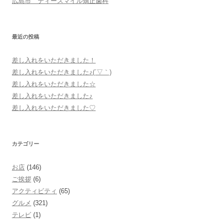
広島市 ティースマイル矯正歯科
ビ
ゲ
ー
最近の投稿
シ
差し入れをいただきました！
ョ
差し入れをいただきました♪(´▽｀)
ン
差し入れをいただきました☆
差し入れをいただきました♪
差し入れをいただきました♡
カテゴリー
お店
(146)
ご挨拶
(6)
アクティビティ
(65)
グルメ
(321)
テレビ
(1)