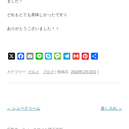
ました！
どれもとても美味しかったです☆
ありがとうございました！！
X
F
E
L
S
M
T
G
P
共
a
m
i
k
e
e
m
i
有
c
a
n
y
s
l
a
n
カテゴリー:
グルメ
、
ブログ
| 投稿日:
2018年2月10日
|
e
i
e
p
s
e
i
t
b
l
e
a
g
l
e
o
g
r
r
o
e
a
e
k
m
s
投
←
シュークリーム
差し入れ
→
t
稿
ナ