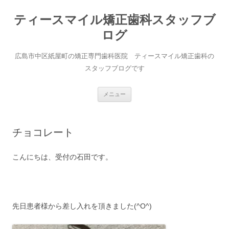
コ
ン
ティースマイル矯正歯科スタッフブ
テ
ン
ツ
ログ
へ
ス
キ
広島市中区紙屋町の矯正専門歯科医院 ティースマイル矯正歯科の
ッ
プ
スタッフブログです
メニュー
チョコレート
こんにちは、受付の石田です。
先日患者様から差し入れを頂きました(^O^)